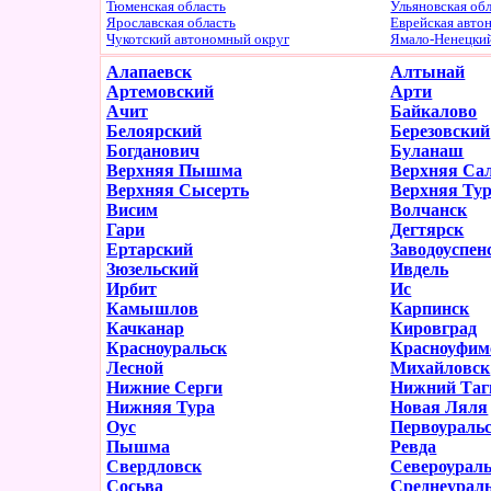
Тюменская область
Ульяновская об
Ярославская область
Еврейская авто
Чукотский автономный округ
Ямало-Ненецки
Алапаевск
Алтынай
Артемовский
Арти
Ачит
Байкалово
Белоярский
Березовский
Богданович
Буланаш
Верхняя Пышма
Верхняя Са
Верхняя Сысерть
Верхняя Ту
Висим
Волчанск
Гари
Дегтярск
Ертарский
Заводоуспен
Зюзельский
Ивдель
Ирбит
Ис
Камышлов
Карпинск
Качканар
Кировград
Красноуральск
Красноуфим
Лесной
Михайловск
Нижние Серги
Нижний Таг
Нижняя Тура
Новая Ляля
Оус
Первоураль
Пышма
Ревда
Свердловск
Североурал
Сосьва
Среднеурал