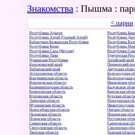
Знакомства
: Пышма : па
< парни
Республика Адыгея
Республика Баш
Республика Алтай (Горный Алтай)
Республика Даг
Кабардино-Балкарская Республика
Республика Ка
Республика Коми
Республика Ма
Республика Саха (Якутия)
Республика Сев
Республика Тыва
Удмуртская Рес
Чувашская Республика
Алтайский край
Красноярский край
Приморский кр
Хабаровский край
Амурская облас
Астраханская область
Белгородская о
Владимирская область
Волгоградская 
Воронежская область
Ивановская обл
Калининградская область
Калужская обла
Кемеровская область
Кировская обла
Курганская область
Курская област
Липецкая область
Магаданская об
Мурманская область
Нижегородская 
Новосибирская область
Омская область
Орловская область
Пензенская обл
Псковская область
Ростовская обл
Самарская область
Саратовская об
Свердловская область
Смоленская обл
Тверская область
Томская област