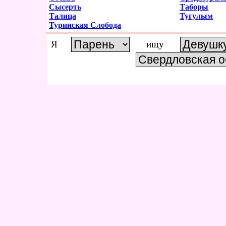
Сысерть
Таборы
Талица
Тугулым
Туринская Слобода
Я
ищу