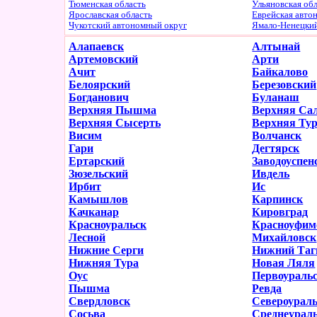
Тюменская область
Ульяновская об
Ярославская область
Еврейская авто
Чукотский автономный округ
Ямало-Ненецки
Алапаевск
Алтынай
Артемовский
Арти
Ачит
Байкалово
Белоярский
Березовский
Богданович
Буланаш
Верхняя Пышма
Верхняя Са
Верхняя Сысерть
Верхняя Ту
Висим
Волчанск
Гари
Дегтярск
Ертарский
Заводоуспен
Зюзельский
Ивдель
Ирбит
Ис
Камышлов
Карпинск
Качканар
Кировград
Красноуральск
Красноуфим
Лесной
Михайловск
Нижние Серги
Нижний Таг
Нижняя Тура
Новая Ляля
Оус
Первоураль
Пышма
Ревда
Свердловск
Североурал
Сосьва
Среднеурал