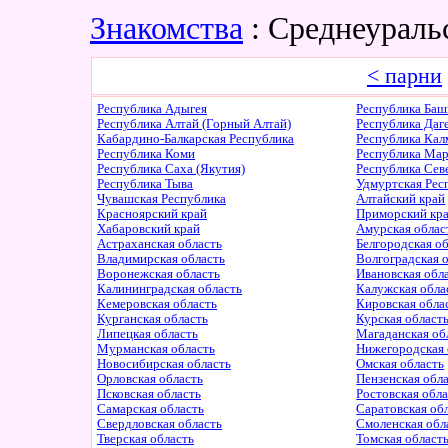
Знакомства
: Среднеураль
< парни
Республика Адыгея
Республика Баш
Республика Алтай (Горный Алтай)
Республика Даг
Кабардино-Балкарская Республика
Республика Ка
Республика Коми
Республика Ма
Республика Саха (Якутия)
Республика Сев
Республика Тыва
Удмуртская Рес
Чувашская Республика
Алтайский край
Красноярский край
Приморский кр
Хабаровский край
Амурская облас
Астраханская область
Белгородская о
Владимирская область
Волгоградская 
Воронежская область
Ивановская обл
Калининградская область
Калужская обла
Кемеровская область
Кировская обла
Курганская область
Курская област
Липецкая область
Магаданская об
Мурманская область
Нижегородская 
Новосибирская область
Омская область
Орловская область
Пензенская обл
Псковская область
Ростовская обл
Самарская область
Саратовская об
Свердловская область
Смоленская обл
Тверская область
Томская област