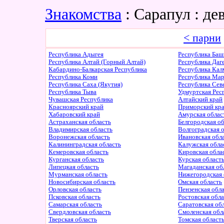
Знакомства
: Сарапул : д
< парни
Республика Адыгея
Республика Баш
Республика Алтай (Горный Алтай)
Республика Даг
Кабардино-Балкарская Республика
Республика Ка
Республика Коми
Республика Ма
Республика Саха (Якутия)
Республика Сев
Республика Тыва
Удмуртская Рес
Чувашская Республика
Алтайский край
Красноярский край
Приморский кр
Хабаровский край
Амурская облас
Астраханская область
Белгородская о
Владимирская область
Волгоградская 
Воронежская область
Ивановская обл
Калининградская область
Калужская обла
Кемеровская область
Кировская обла
Курганская область
Курская област
Липецкая область
Магаданская об
Мурманская область
Нижегородская 
Новосибирская область
Омская область
Орловская область
Пензенская обл
Псковская область
Ростовская обл
Самарская область
Саратовская об
Свердловская область
Смоленская обл
Тверская область
Томская област