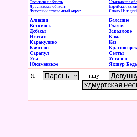
Тюменская область
Ульяновская об
Ярославская область
Еврейская авто
Чукотский автономный округ
Ямало-Ненецки
Алнаши
Балезино
Воткинск
Глазов
Дебесы
Завьялово
Ижевск
Кама
Каракулино
Кез
Киясово
Красногорск
Сарапул
Селты
Ува
Устинов
Юкаменское
Якшур-Бод
Я
ищу