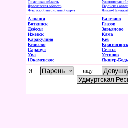
Тюменская область
Ульяновская об
Ярославская область
Еврейская авто
Чукотский автономный округ
Ямало-Ненецки
Алнаши
Балезино
Воткинск
Глазов
Дебесы
Завьялово
Ижевск
Кама
Каракулино
Кез
Киясово
Красногорск
Сарапул
Селты
Ува
Устинов
Юкаменское
Якшур-Бод
Я
ищу