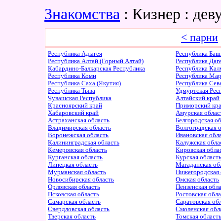
Знакомства
: Кизнер : де
< парни
Республика Адыгея
Республика Баш
Республика Алтай (Горный Алтай)
Республика Даг
Кабардино-Балкарская Республика
Республика Ка
Республика Коми
Республика Ма
Республика Саха (Якутия)
Республика Сев
Республика Тыва
Удмуртская Рес
Чувашская Республика
Алтайский край
Красноярский край
Приморский кр
Хабаровский край
Амурская облас
Астраханская область
Белгородская о
Владимирская область
Волгоградская 
Воронежская область
Ивановская обл
Калининградская область
Калужская обла
Кемеровская область
Кировская обла
Курганская область
Курская област
Липецкая область
Магаданская об
Мурманская область
Нижегородская 
Новосибирская область
Омская область
Орловская область
Пензенская обл
Псковская область
Ростовская обл
Самарская область
Саратовская об
Свердловская область
Смоленская обл
Тверская область
Томская област