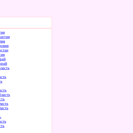
тия
шетия
лия
довия
рстан
сия
рай
край
бласть
асть
ть
асть
бласть
сть
ласть
ласть
ь
асть
сть