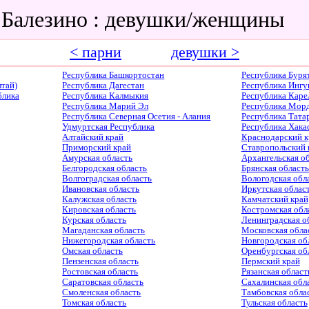
 Балезино : девушки/женщины
< парни
девушки >
Республика Башкортостан
Республика Буря
тай)
Республика Дагестан
Республика Ингу
блика
Республика Калмыкия
Республика Каре
Республика Марий Эл
Республика Мор
Республика Северная Осетия - Алания
Республика Тата
Удмуртская Республика
Республика Хака
Алтайский край
Краснодарский к
Приморский край
Ставропольский 
Амурская область
Архангельская о
Белгородская область
Брянская область
Волгоградская область
Вологодская обл
Ивановская область
Иркутская облас
Калужская область
Камчатский край
Кировская область
Костромская обл
Курская область
Ленинградская о
Магаданская область
Московская обла
Нижегородская область
Новгородская об
Омская область
Оренбургская об
Пензенская область
Пермский край
Ростовская область
Рязанская област
Саратовская область
Сахалинская обл
Смоленская область
Тамбовская обла
Томская область
Тульская область