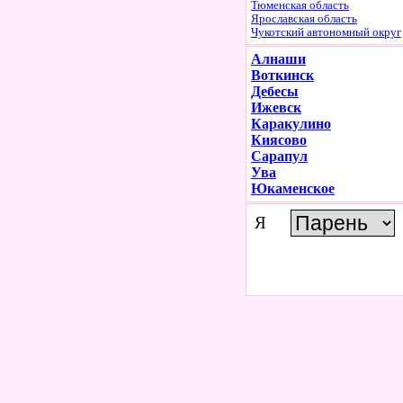
Тюменская область
Ярославская область
Чукотский автономный округ
Алнаши
Воткинск
Дебесы
Ижевск
Каракулино
Киясово
Сарапул
Ува
Юкаменское
Я