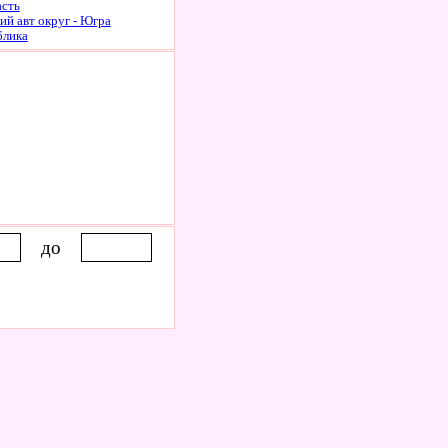
асть
й авт округ - Югра
блика
до