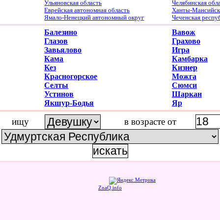
Ульяновская область
Челябинская обл
Еврейская автономная область
Ханты-Мансийски
Ямало-Ненецкий автономный округ
Чеченская респу
Балезино
Вавож
Глазов
Грахово
Завьялово
Игра
Кама
Камбарка
Кез
Кизнер
Красногорское
Можга
Селты
Сюмси
Устинов
Шаркан
Якшур-Бодья
Яр
ищу
в возрасте от
ZnaQ.info