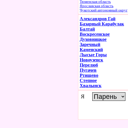
Тюменская область
Ярославская область
Чукотский автономный округ
Александров Гай
Базарный Карабулак
Балтай
Воскресенское
Духовницкое
Заречный
Каменский
Лысые Горы
Новоузенск
Перелюб
Пугачев
Ртищево
Степное
Хвалынск
Я