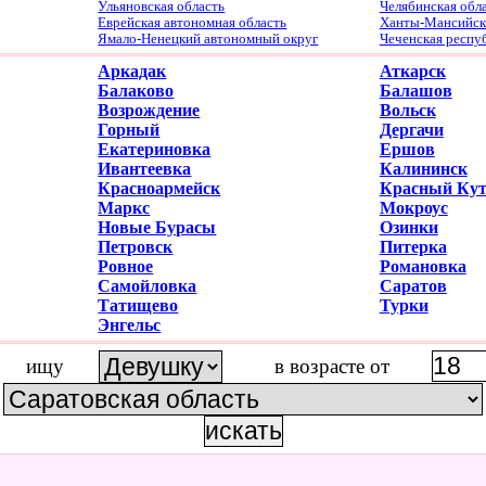
Ульяновская область
Челябинская обл
Еврейская автономная область
Ханты-Мансийски
Ямало-Ненецкий автономный округ
Чеченская респу
Аркадак
Аткарск
Балаково
Балашов
Возрождение
Вольск
Горный
Дергачи
Екатериновка
Ершов
Ивантеевка
Калининск
Красноармейск
Красный Ку
Маркс
Мокроус
Новые Бурасы
Озинки
Петровск
Питерка
Ровное
Романовка
Самойловка
Саратов
Татищево
Турки
Энгельс
ищу
в возрасте от