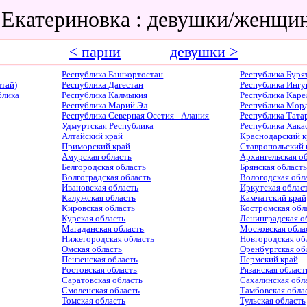
 Екатериновка : девушки/женщи
< парни
девушки >
Республика Башкортостан
Республика Буря
тай)
Республика Дагестан
Республика Ингу
блика
Республика Калмыкия
Республика Каре
Республика Марий Эл
Республика Мор
Республика Северная Осетия - Алания
Республика Тата
Удмуртская Республика
Республика Хака
Алтайский край
Краснодарский к
Приморский край
Ставропольский 
Амурская область
Архангельская о
Белгородская область
Брянская область
Волгоградская область
Вологодская обл
Ивановская область
Иркутская облас
Калужская область
Камчатский край
Кировская область
Костромская обл
Курская область
Ленинградская о
Магаданская область
Московская обла
Нижегородская область
Новгородская об
Омская область
Оренбургская об
Пензенская область
Пермский край
Ростовская область
Рязанская област
Саратовская область
Сахалинская обл
Смоленская область
Тамбовская обла
Томская область
Тульская область