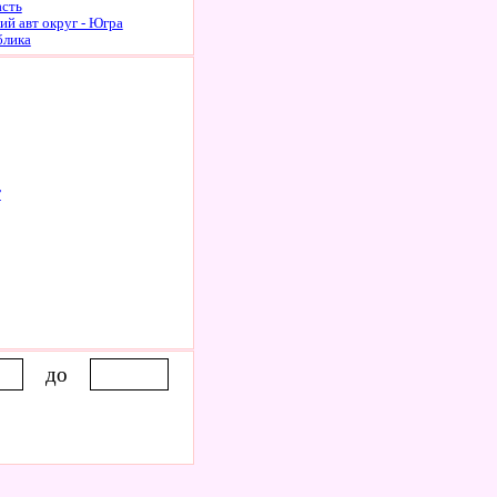
асть
й авт округ - Югра
блика
т
до