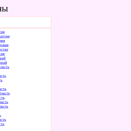
ны
тия
шетия
лия
довия
рстан
сия
рай
край
бласть
асть
ть
асть
бласть
сть
ласть
ласть
ь
асть
сть