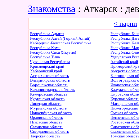
Знакомства
: Аткарск : д
< парни
Республика Адыгея
Республика Баш
Республика Алтай (Горный Алтай)
Республика Даг
Кабардино-Балкарская Республика
Республика Ка
Республика Коми
Республика Ма
Республика Саха (Якутия)
Республика Сев
Республика Тыва
Удмуртская Рес
Чувашская Республика
Алтайский край
Красноярский край
Приморский кр
Хабаровский край
Амурская облас
Астраханская область
Белгородская о
Владимирская область
Волгоградская 
Воронежская область
Ивановская обл
Калининградская область
Калужская обла
Кемеровская область
Кировская обла
Курганская область
Курская област
Липецкая область
Магаданская об
Мурманская область
Нижегородская 
Новосибирская область
Омская область
Орловская область
Пензенская обл
Псковская область
Ростовская обл
Самарская область
Саратовская об
Свердловская область
Смоленская обл
Тверская область
Томская област