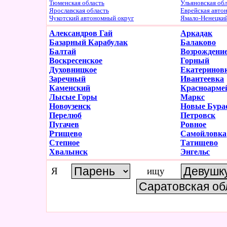
Тюменская область
Ульяновская об
Ярославская область
Еврейская авто
Чукотский автономный округ
Ямало-Ненецки
Александров Гай
Аркадак
Базарный Карабулак
Балаково
Балтай
Возрождени
Воскресенское
Горный
Духовницкое
Екатеринов
Заречный
Ивантеевка
Каменский
Красноарме
Лысые Горы
Маркс
Новоузенск
Новые Бура
Перелюб
Петровск
Пугачев
Ровное
Ртищево
Самойловка
Степное
Татищево
Хвалынск
Энгельс
Я
ищу