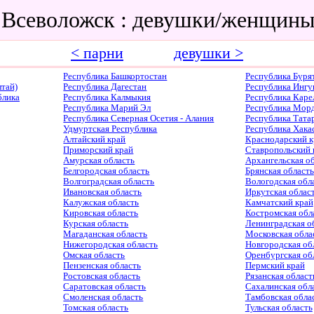
 Всеволожск : девушки/женщин
< парни
девушки >
Республика Башкортостан
Республика Буря
тай)
Республика Дагестан
Республика Ингу
блика
Республика Калмыкия
Республика Каре
Республика Марий Эл
Республика Мор
Республика Северная Осетия - Алания
Республика Тата
Удмуртская Республика
Республика Хака
Алтайский край
Краснодарский к
Приморский край
Ставропольский 
Амурская область
Архангельская о
Белгородская область
Брянская область
Волгоградская область
Вологодская обл
Ивановская область
Иркутская облас
Калужская область
Камчатский край
Кировская область
Костромская обл
Курская область
Ленинградская о
Магаданская область
Московская обла
Нижегородская область
Новгородская об
Омская область
Оренбургская об
Пензенская область
Пермский край
Ростовская область
Рязанская област
Саратовская область
Сахалинская обл
Смоленская область
Тамбовская обла
Томская область
Тульская область