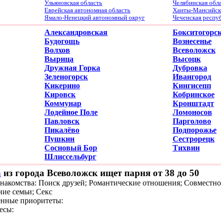
Ульяновская область
Челябинская обл
Еврейская автономная область
Ханты-Мансийски
Ямало-Ненецкий автономный округ
Чеченская респу
Александровская
Бокситогорс
Будогощь
Вознесенье
Волхов
Всеволожск
Вырица
Высоцк
Дружная Горка
Дубровка
Зеленогорск
Ивангород
Кикерино
Кингисепп
Кировск
Кобринское
Коммунар
Кронштадт
Лодейное Поле
Ломоносов
Павловск
Парголово
Пикалёво
Подпорожье
Пушкин
Сестрорецк
Сосновый Бор
Тихвин
Шлиссельбург
а
из города Всеволожск ищет парня от 38 до 50
знакомства: Поиск друзей; Романтические отношения; Совместно
ние семьи; Секс
нные приоритеты:
есы: