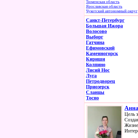
Тюменская область
Ярославская область
Чукотский автономный округ
Санкт-Петербург
Большая Ижора
Волосово
Выборг
Гатчина
Ефимовский
Каменногорск
Кириши
Колпино
Лисий Нос
Луга
Петродворец
Приозерск
Сланцы
Тосно
Анн
Цель 
Созда
Жизне
Интер