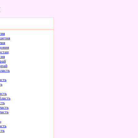
ы
тия
шетия
лия
довия
рстан
сия
рай
край
бласть
асть
ть
асть
бласть
сть
ласть
ласть
ь
асть
сть