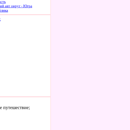
асть
й авт округ - Югра
блика
к
е путешествие;