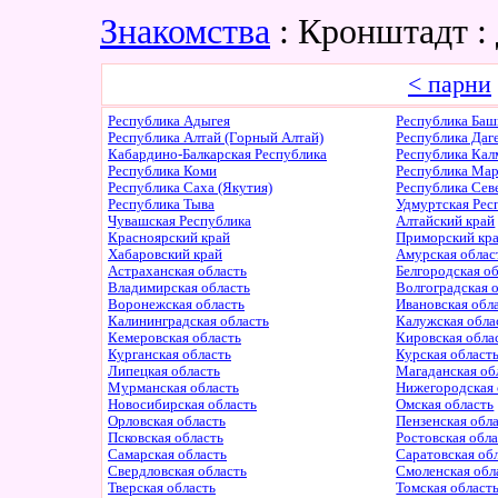
Знакомства
: Кронштадт 
< парни
Республика Адыгея
Республика Баш
Республика Алтай (Горный Алтай)
Республика Даг
Кабардино-Балкарская Республика
Республика Ка
Республика Коми
Республика Ма
Республика Саха (Якутия)
Республика Сев
Республика Тыва
Удмуртская Рес
Чувашская Республика
Алтайский край
Красноярский край
Приморский кр
Хабаровский край
Амурская облас
Астраханская область
Белгородская о
Владимирская область
Волгоградская 
Воронежская область
Ивановская обл
Калининградская область
Калужская обла
Кемеровская область
Кировская обла
Курганская область
Курская област
Липецкая область
Магаданская об
Мурманская область
Нижегородская 
Новосибирская область
Омская область
Орловская область
Пензенская обл
Псковская область
Ростовская обл
Самарская область
Саратовская об
Свердловская область
Смоленская обл
Тверская область
Томская област