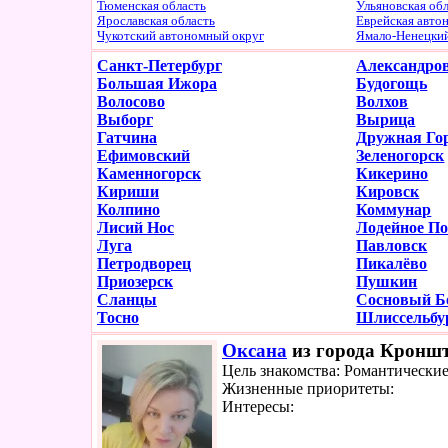
Тюменская область
Ульяновская об
Ярославская область
Еврейская авто
Чукотский автономный округ
Ямало-Ненецки
Санкт-Петербург
Александро
Большая Ижора
Будогощь
Волосово
Волхов
Выборг
Вырица
Гатчина
Дружная Го
Ефимовский
Зеленогорск
Каменногорск
Кикерино
Кириши
Кировск
Колпино
Коммунар
Лисий Нос
Лодейное По
Луга
Павловск
Петродворец
Пикалёво
Приозерск
Пушкин
Сланцы
Сосновый Б
Тосно
Шлиссельбу
Оксана
из города Кроншт
Цель знакомства: Романтически
Жизненные приоритеты:
Интересы: