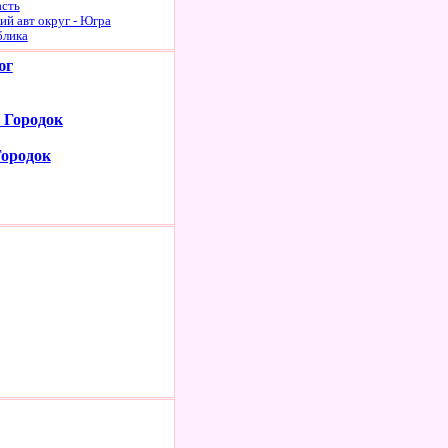
асть
й авт округ - Югра
блика
юг
 Городок
Городок