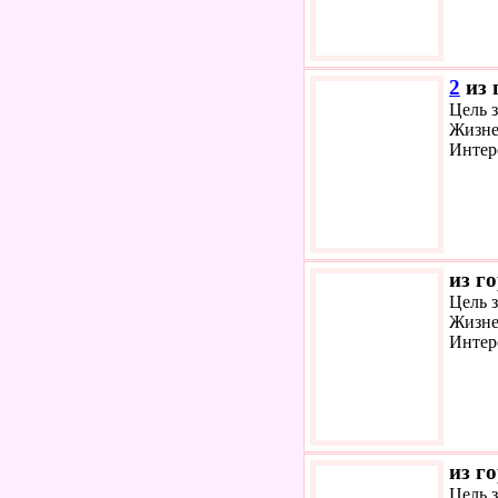
2
из 
Цель з
Жизне
Интер
из г
Цель 
Жизне
Интер
из г
Цель 