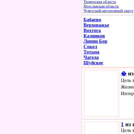
Тюменская область
Ярославская область
Чукотский автономный округ
Бабаево
Верховажье
Вохтога
Кадников
Липин Бор
Сокол
Тотьма
Чагода
Шуйское
�
из
Цель 
Жизне
Интер
1
из 
Цель з