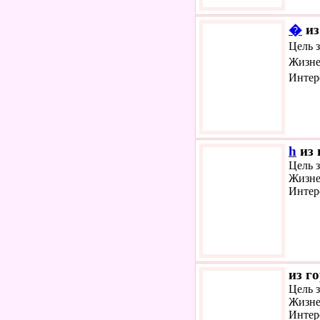
�
из
Цель 
Жизне
Интер
h
из 
Цель з
Жизне
Интер
из г
Цель 
Жизне
Интер