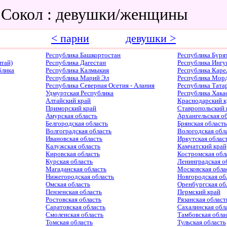
 Сокол : девушки/женщины
< парни
девушки >
Республика Башкортостан
Республика Буря
тай)
Республика Дагестан
Республика Ингу
блика
Республика Калмыкия
Республика Каре
Республика Марий Эл
Республика Мор
Республика Северная Осетия - Алания
Республика Тата
Удмуртская Республика
Республика Хака
Алтайский край
Краснодарский к
Приморский край
Ставропольский 
Амурская область
Архангельская о
Белгородская область
Брянская область
Волгоградская область
Вологодская обл
Ивановская область
Иркутская облас
Калужская область
Камчатский край
Кировская область
Костромская обл
Курская область
Ленинградская о
Магаданская область
Московская обла
Нижегородская область
Новгородская об
Омская область
Оренбургская об
Пензенская область
Пермский край
Ростовская область
Рязанская област
Саратовская область
Сахалинская обл
Смоленская область
Тамбовская обла
Томская область
Тульская область