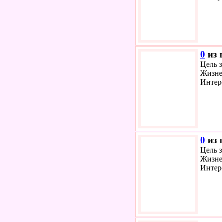
0
из 
Цель з
Жизне
Интер
0
из 
Цель з
Жизне
Интер