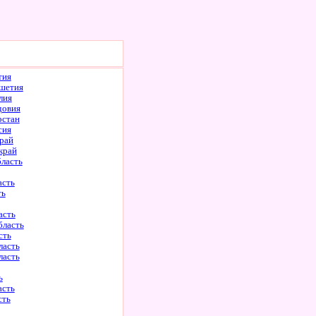
тия
шетия
лия
довия
рстан
сия
рай
край
бласть
асть
ть
асть
бласть
сть
ласть
ласть
ь
асть
сть