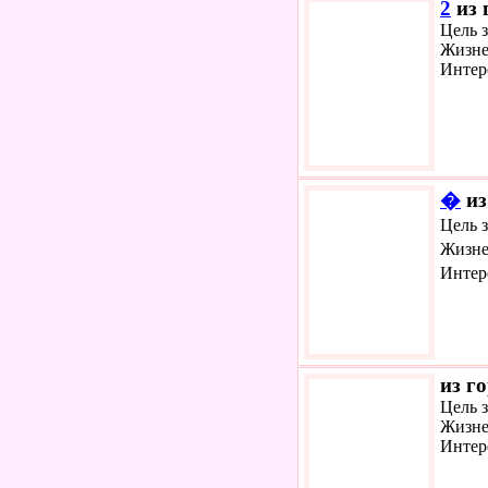
2
из 
Цель з
Жизне
Интер
�
из
Цель 
Жизне
Интер
из г
Цель 
Жизне
Интер