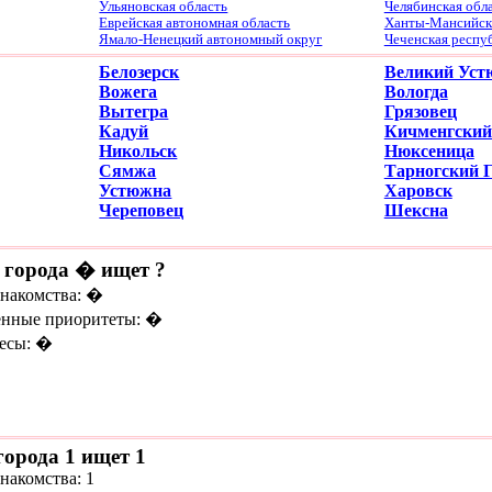
Ульяновская область
Челябинская обл
Еврейская автономная область
Ханты-Мансийски
Ямало-Ненецкий автономный округ
Чеченская респу
Белозерск
Великий Уст
Вожега
Вологда
Вытегра
Грязовец
Кадуй
Кичменгский
Никольск
Нюксеница
Сямжа
Тарногский 
Устюжна
Харовск
Череповец
Шексна
 города � ищет ?
знакомства: �
нные приоритеты: �
есы: �
города 1 ищет 1
накомства: 1