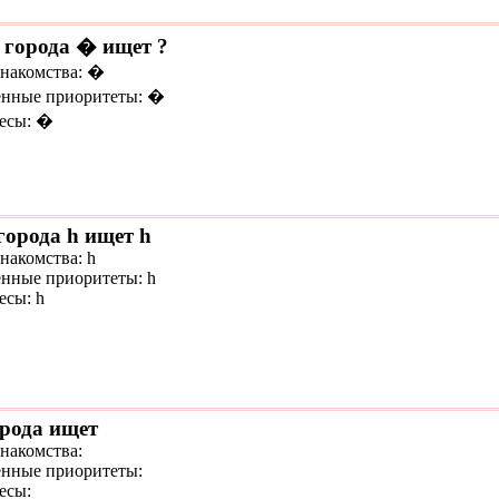
 города � ищет ?
знакомства: �
нные приоритеты: �
есы: �
города h ищет h
накомства: h
нные приоритеты: h
есы: h
орода ищет
знакомства:
нные приоритеты:
есы: