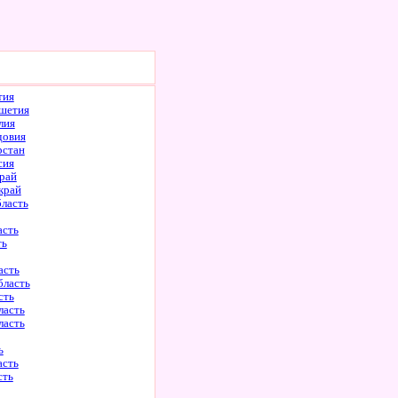
тия
шетия
лия
довия
рстан
сия
рай
край
бласть
асть
ть
асть
бласть
сть
ласть
ласть
ь
асть
сть