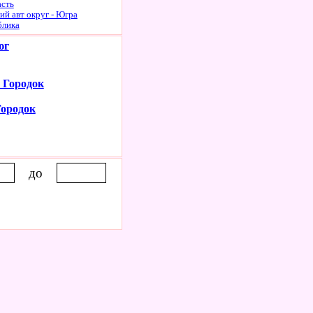
асть
й авт округ - Югра
блика
юг
 Городок
Городок
до