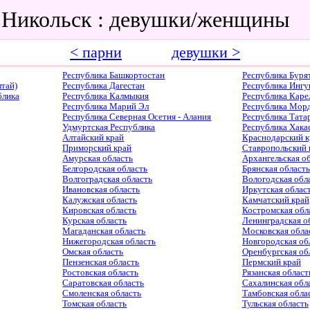
 Никольск : девушки/женщины
< парни
девушки >
Республика Башкортостан
Республика Буря
тай)
Республика Дагестан
Республика Ингу
блика
Республика Калмыкия
Республика Каре
Республика Марий Эл
Республика Мор
Республика Северная Осетия - Алания
Республика Тата
Удмуртская Республика
Республика Хака
Алтайский край
Краснодарский к
Приморский край
Ставропольский 
Амурская область
Архангельская о
Белгородская область
Брянская область
Волгоградская область
Вологодская обл
Ивановская область
Иркутская облас
Калужская область
Камчатский край
Кировская область
Костромская обл
Курская область
Ленинградская о
Магаданская область
Московская обла
Нижегородская область
Новгородская об
Омская область
Оренбургская об
Пензенская область
Пермский край
Ростовская область
Рязанская област
Саратовская область
Сахалинская обл
Смоленская область
Тамбовская обла
Томская область
Тульская область