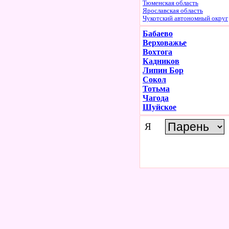
Тюменская область
Ярославская область
Чукотский автономный округ
Бабаево
Верховажье
Вохтога
Кадников
Липин Бор
Сокол
Тотьма
Чагода
Шуйское
Я