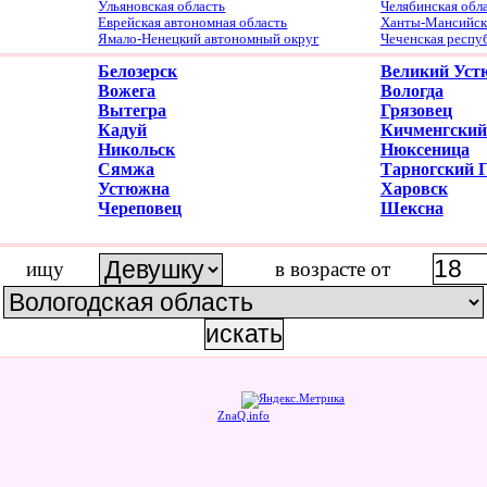
Ульяновская область
Челябинская обл
Еврейская автономная область
Ханты-Мансийски
Ямало-Ненецкий автономный округ
Чеченская респу
Белозерск
Великий Уст
Вожега
Вологда
Вытегра
Грязовец
Кадуй
Кичменгский
Никольск
Нюксеница
Сямжа
Тарногский 
Устюжна
Харовск
Череповец
Шексна
ищу
в возрасте от
ZnaQ.info