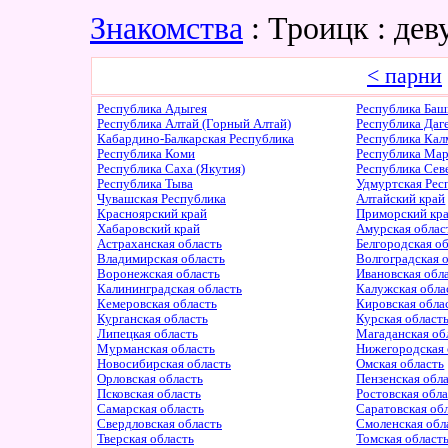
Знакомства
: Троицк : д
< парни
Республика Адыгея
Республика Баш
Республика Алтай (Горный Алтай)
Республика Даг
Кабардино-Балкарская Республика
Республика Ка
Республика Коми
Республика Ма
Республика Саха (Якутия)
Республика Сев
Республика Тыва
Удмуртская Рес
Чувашская Республика
Алтайский край
Красноярский край
Приморский кр
Хабаровский край
Амурская облас
Астраханская область
Белгородская о
Владимирская область
Волгоградская 
Воронежская область
Ивановская обл
Калининградская область
Калужская обла
Кемеровская область
Кировская обла
Курганская область
Курская област
Липецкая область
Магаданская об
Мурманская область
Нижегородская 
Новосибирская область
Омская область
Орловская область
Пензенская обл
Псковская область
Ростовская обл
Самарская область
Саратовская об
Свердловская область
Смоленская обл
Тверская область
Томская област