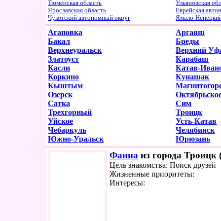
Тюменская область
Ульяновская об
Ярославская область
Еврейская авто
Чукотский автономный округ
Ямало-Ненецки
Агаповка
Аргаяш
Бакал
Бреды
Верхнеуральск
Верхний Уф
Златоуст
Карабаш
Касли
Катав-Иван
Коркино
Кунашак
Кыштым
Магнитогор
Озерск
Октябрьско
Сатка
Сим
Трехгорный
Троицк
Уйское
Усть-Катав
Чебаркуль
Челябинск
Южно-Уральск
Юрюзань
Фаина
из города Троицк (
Цель знакомства: Поиск друзей
Жизненные приоритеты:
Интересы: