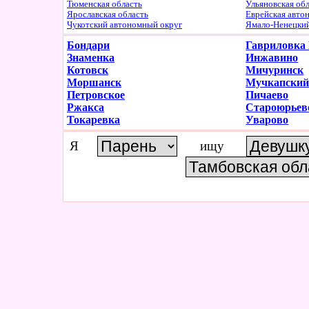
Тюменская область
Ульяновская об
Ярославская область
Еврейская авто
Чукотский автономный округ
Ямало-Ненецки
Бондари
Гавриловка
Знаменка
Инжавино
Котовск
Мичуринск
Моршанск
Мучкапски
Петровское
Пичаево
Ржакса
Староюрьев
Токаревка
Уварово
Я
ищу