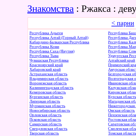
Знакомства
: Ржакса : де
< парни
Республика Адыгея
Республика Баш
Республика Алтай (Горный Алтай)
Республика Даг
Кабардино-Балкарская Республика
Республика Ка
Республика Коми
Республика Ма
Республика Саха (Якутия)
Республика Сев
Республика Тыва
Удмуртская Рес
Чувашская Республика
Алтайский край
Красноярский край
Приморский кр
Хабаровский край
Амурская облас
Астраханская область
Белгородская о
Владимирская область
Волгоградская 
Воронежская область
Ивановская обл
Калининградская область
Калужская обла
Кемеровская область
Кировская обла
Курганская область
Курская област
Липецкая область
Магаданская об
Мурманская область
Нижегородская 
Новосибирская область
Омская область
Орловская область
Пензенская обл
Псковская область
Ростовская обл
Самарская область
Саратовская об
Свердловская область
Смоленская обл
Тверская область
Томская област