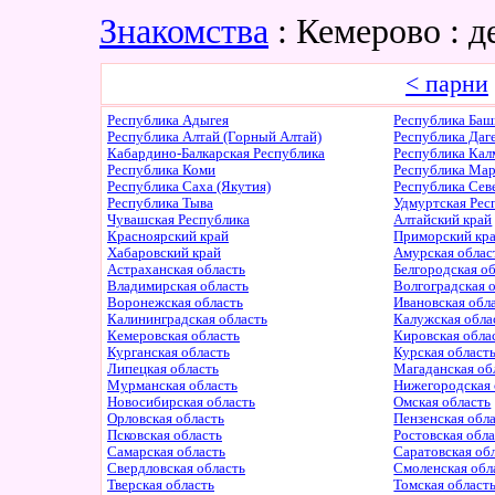
Знакомства
: Кемерово :
< парни
Республика Адыгея
Республика Баш
Республика Алтай (Горный Алтай)
Республика Даг
Кабардино-Балкарская Республика
Республика Ка
Республика Коми
Республика Ма
Республика Саха (Якутия)
Республика Сев
Республика Тыва
Удмуртская Рес
Чувашская Республика
Алтайский край
Красноярский край
Приморский кр
Хабаровский край
Амурская облас
Астраханская область
Белгородская о
Владимирская область
Волгоградская 
Воронежская область
Ивановская обл
Калининградская область
Калужская обла
Кемеровская область
Кировская обла
Курганская область
Курская област
Липецкая область
Магаданская об
Мурманская область
Нижегородская 
Новосибирская область
Омская область
Орловская область
Пензенская обл
Псковская область
Ростовская обл
Самарская область
Саратовская об
Свердловская область
Смоленская обл
Тверская область
Томская област