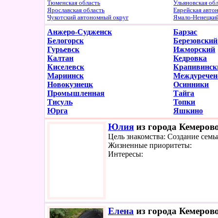
Тюменская область
Ульяновская об
Ярославская область
Еврейская авто
Чукотский автономный округ
Ямало-Ненецки
Анжеро-Судженск
Барзас
Белогорск
Березовский
Гурьевск
Ижморский
Калтан
Кедровка
Киселевск
Крапивинск
Мариинск
Междуречен
Новокузнецк
Осинники
Промышленная
Тайга
Тисуль
Топки
Юрга
Яшкино
Юлия
из города Кемерово
Цель знакомства: Создание семь
Жизненные приоритеты:
Интересы:
Елена
из города Кемерово