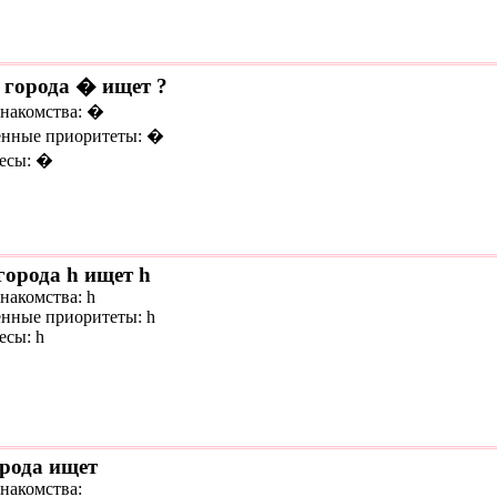
 города � ищет ?
знакомства: �
нные приоритеты: �
есы: �
города h ищет h
накомства: h
нные приоритеты: h
есы: h
орода ищет
знакомства: