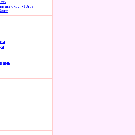
асть
й авт округ - Югра
блика
ка
ка
авань