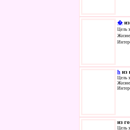
�
из
Цель 
Жизне
Интер
h
из 
Цель з
Жизне
Интер
из г
Цель 