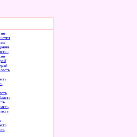
тия
шетия
лия
довия
рстан
сия
рай
край
бласть
асть
ть
асть
бласть
сть
ласть
ласть
ь
асть
сть