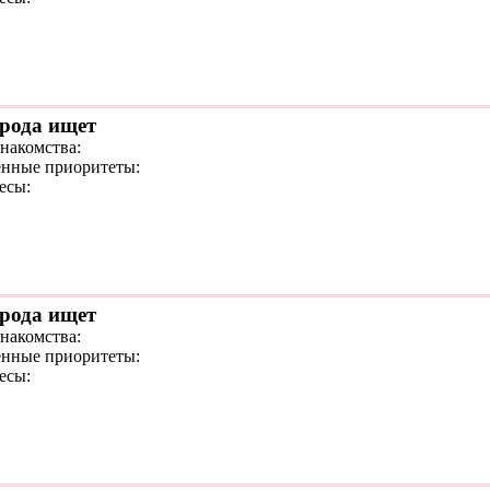
орода ищет
знакомства:
нные приоритеты:
есы:
орода ищет
знакомства:
нные приоритеты:
есы: