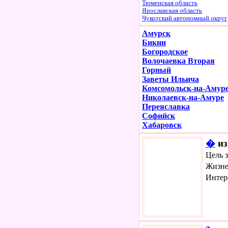
Тюменская область
Ярославская область
Чукотский автономный округ
Амурск
Бикин
Богородское
Волочаевка Вторая
Горный
Заветы Ильича
Комсомольск-на-Амур
Николаевск-на-Амуре
Переяславка
Софийск
Хабаровск
�
из
Цель 
Жизне
Интер