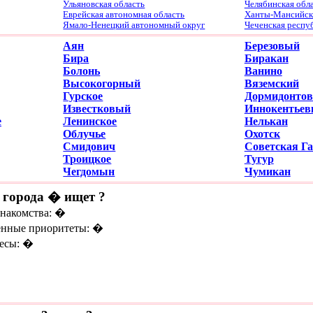
Ульяновская область
Челябинская обл
Еврейская автономная область
Ханты-Мансийски
Ямало-Ненецкий автономный округ
Чеченская респу
Аян
Березовый
Бира
Биракан
Болонь
Ванино
Высокогорный
Вяземский
Гурское
Дормидонтов
Известковый
Иннокентьев
е
Ленинское
Нелькан
Облучье
Охотск
Смидович
Советская Г
Троицкое
Тугур
Чегдомын
Чумикан
 города � ищет ?
знакомства: �
нные приоритеты: �
есы: �