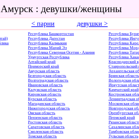
 Амурск : девушки/женщины
< парни
девушки >
Республика Башкортостан
Республика Буря
тай)
Республика Дагестан
Республика Ингу
блика
Республика Калмыкия
Республика Каре
Республика Марий Эл
Республика Мор
Республика Северная Осетия - Алания
Республика Тата
Удмуртская Республика
Республика Хака
Алтайский край
Краснодарский к
Приморский край
Ставропольский 
Амурская область
Архангельская о
Белгородская область
Брянская область
Волгоградская область
Вологодская обл
Ивановская область
Иркутская облас
Калужская область
Камчатский край
Кировская область
Костромская обл
Курская область
Ленинградская о
Магаданская область
Московская обла
Нижегородская область
Новгородская об
Омская область
Оренбургская об
Пензенская область
Пермский край
Ростовская область
Рязанская област
Саратовская область
Сахалинская обл
Смоленская область
Тамбовская обла
Томская область
Тульская область