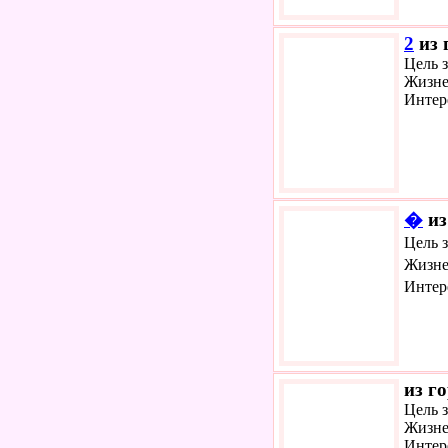
2
из 
Цель з
Жизне
Интер
�
из
Цель 
Жизне
Интер
из г
Цель 
Жизне
Интер