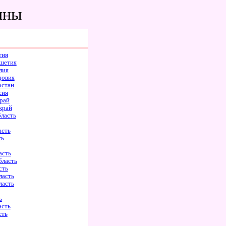
ины
тия
шетия
лия
довия
рстан
сия
рай
край
бласть
асть
ть
асть
бласть
сть
ласть
ласть
ь
асть
сть