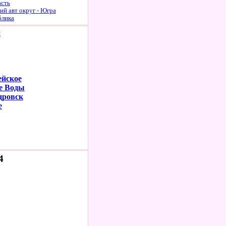
асть
й авт округ - Югра
блика
й
ейское
е Воды
дровск
е
4