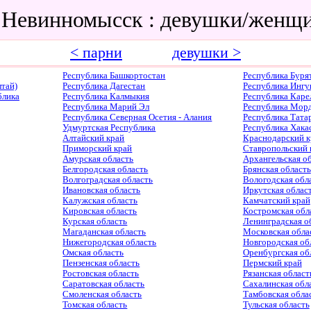
 Невинномысск : девушки/женщ
< парни
девушки >
Республика Башкортостан
Республика Буря
тай)
Республика Дагестан
Республика Ингу
блика
Республика Калмыкия
Республика Каре
Республика Марий Эл
Республика Мор
Республика Северная Осетия - Алания
Республика Тата
Удмуртская Республика
Республика Хака
Алтайский край
Краснодарский к
Приморский край
Ставропольский 
Амурская область
Архангельская о
Белгородская область
Брянская область
Волгоградская область
Вологодская обл
Ивановская область
Иркутская облас
Калужская область
Камчатский край
Кировская область
Костромская обл
Курская область
Ленинградская о
Магаданская область
Московская обла
Нижегородская область
Новгородская об
Омская область
Оренбургская об
Пензенская область
Пермский край
Ростовская область
Рязанская област
Саратовская область
Сахалинская обл
Смоленская область
Тамбовская обла
Томская область
Тульская область