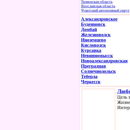
Тюменская область
Ярославская область
Чукотский автономный округ
Александровское
Буденновск
Домбай
Железноводск
Иноземцево
Кисловодск
Курсавка
Невинномысск
Новоалександровская
Преградная
Солнечнодольск
Теберда
Черкесск
Люб
Цель 
Жизне
Интер