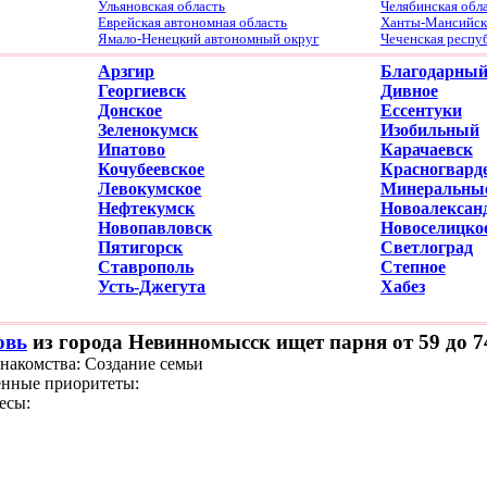
Ульяновская область
Челябинская обл
Еврейская автономная область
Ханты-Мансийски
Ямало-Ненецкий автономный округ
Чеченская респу
Арзгир
Благодарны
Георгиевск
Дивное
Донское
Ессентуки
Зеленокумск
Изобильный
Ипатово
Карачаевск
Кочубеевское
Красногвард
Левокумское
Минеральны
Нефтекумск
Новоалексан
Новопавловск
Новоселицко
Пятигорск
Светлоград
Ставрополь
Степное
Усть-Джегута
Хабез
овь
из города Невинномысск ищет парня от 59 до 7
знакомства: Создание семьи
нные приоритеты:
есы: