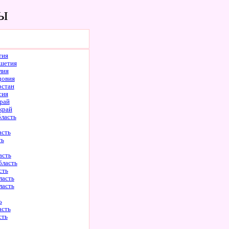
ны
тия
шетия
лия
довия
рстан
сия
рай
край
бласть
асть
ть
асть
бласть
сть
ласть
ласть
ь
асть
сть