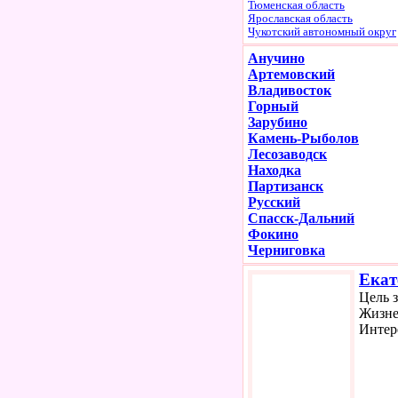
Тюменская область
Ярославская область
Чукотский автономный округ
Анучино
Артемовский
Владивосток
Горный
Зарубино
Камень-Рыболов
Лесозаводск
Находка
Партизанск
Русский
Спасск-Дальний
Фокино
Черниговка
Екат
Цель 
Жизне
Интер