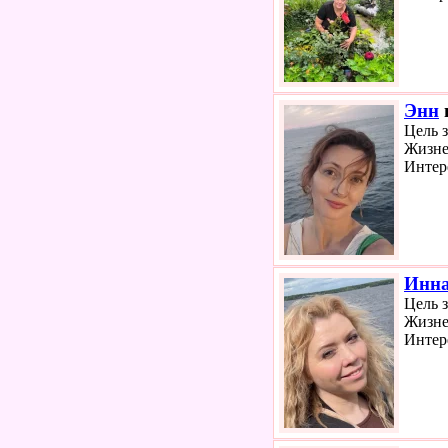
Энн
Цель 
Жизне
Интер
Инн
Цель 
Жизне
Интер