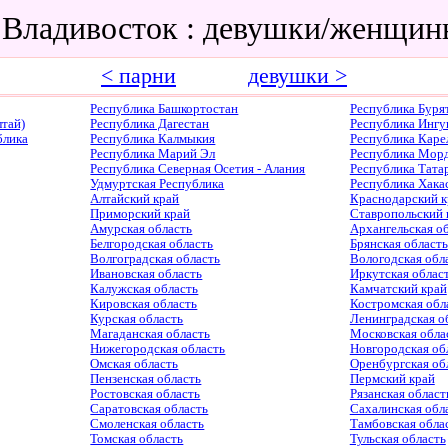
 Владивосток : девушки/женщи
< парни
девушки >
Республика Башкортостан
Республика Буря
тай)
Республика Дагестан
Республика Ингу
блика
Республика Калмыкия
Республика Каре
Республика Марий Эл
Республика Мор
Республика Северная Осетия - Алания
Республика Тата
Удмуртская Республика
Республика Хака
Алтайский край
Краснодарский к
Приморский край
Ставропольский 
Амурская область
Архангельская о
Белгородская область
Брянская область
Волгоградская область
Вологодская обл
Ивановская область
Иркутская облас
Калужская область
Камчатский край
Кировская область
Костромская обл
Курская область
Ленинградская о
Магаданская область
Московская обла
Нижегородская область
Новгородская об
Омская область
Оренбургская об
Пензенская область
Пермский край
Ростовская область
Рязанская област
Саратовская область
Сахалинская обл
Смоленская область
Тамбовская обла
Томская область
Тульская область