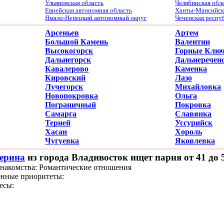
Ульяновская область
Челябинская обл
Еврейская автономная область
Ханты-Мансийски
Ямало-Ненецкий автономный округ
Чеченская респу
Арсеньев
Артем
Большой Камень
Валентин
Высокогорск
Горные Клю
Дальнегорск
Дальнеречен
Кавалерово
Каменка
Кировский
Лазо
Лучегорск
Михайловка
Новопокровка
Ольга
Пограничный
Покровка
Самарга
Славянка
Терней
Уссурийск
Хасан
Хороль
Чугуевка
Яковлевка
ерина
из города Владивосток ищет парня от 41 до 
знакомства: Романтические отношения
нные приоритеты:
есы: