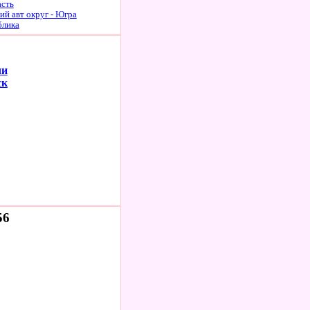
асть
й авт округ - Югра
блика
чи
ск
56