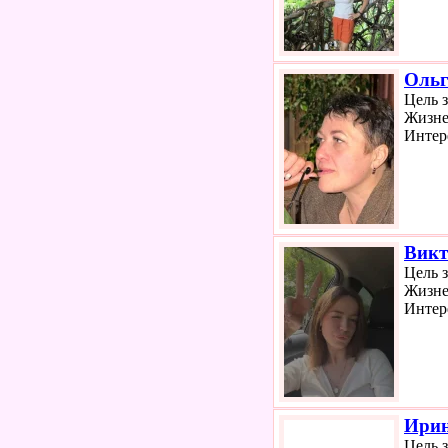
Ольг
Цель 
Жизне
Интер
Викт
Цель 
Жизне
Интер
Ири
Цель 