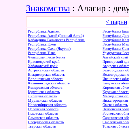
Знакомства
: Алагир : де
< парни
Республика Адыгея
Республика Баш
Республика Алтай (Горный Алтай)
Республика Даг
Кабардино-Балкарская Республика
Республика Ка
Республика Коми
Республика Ма
Республика Саха (Якутия)
Республика Сев
Республика Тыва
Удмуртская Рес
Чувашская Республика
Алтайский край
Красноярский край
Приморский кр
Хабаровский край
Амурская облас
Астраханская область
Белгородская о
Владимирская область
Волгоградская 
Воронежская область
Ивановская обл
Калининградская область
Калужская обла
Кемеровская область
Кировская обла
Курганская область
Курская област
Липецкая область
Магаданская об
Мурманская область
Нижегородская 
Новосибирская область
Омская область
Орловская область
Пензенская обл
Псковская область
Ростовская обл
Самарская область
Саратовская об
Свердловская область
Смоленская обл
Тверская область
Томская област