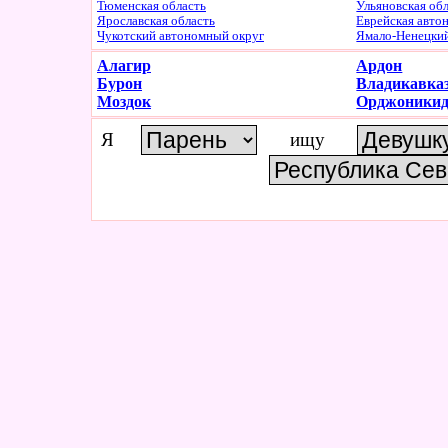
Тюменская область
Ульяновская об
Ярославская область
Еврейская авто
Чукотский автономный округ
Ямало-Ненецки
Алагир
Ардон
Бурон
Владикавка
Моздок
Орджоникид
Я
ищу