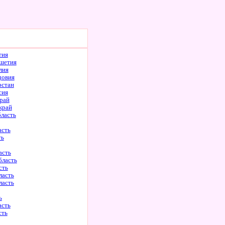
тия
шетия
лия
довия
рстан
сия
рай
край
бласть
асть
ть
асть
бласть
сть
ласть
ласть
ь
асть
сть