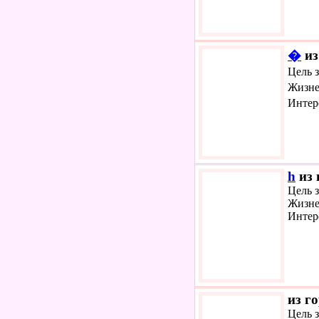
�
из
Цель 
Жизне
Интер
h
из 
Цель з
Жизне
Интер
из г
Цель 