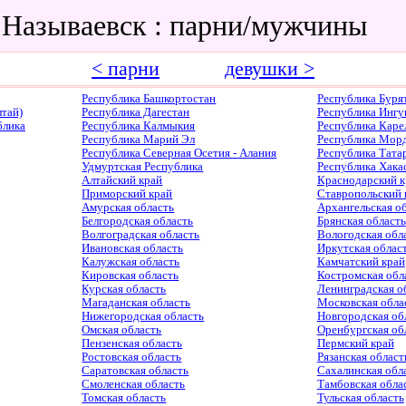
 Называевск : парни/мужчины
< парни
девушки >
Республика Башкортостан
Республика Буря
тай)
Республика Дагестан
Республика Ингу
блика
Республика Калмыкия
Республика Каре
Республика Марий Эл
Республика Мор
Республика Северная Осетия - Алания
Республика Тата
Удмуртская Республика
Республика Хака
Алтайский край
Краснодарский к
Приморский край
Ставропольский 
Амурская область
Архангельская о
Белгородская область
Брянская область
Волгоградская область
Вологодская обл
Ивановская область
Иркутская облас
Калужская область
Камчатский край
Кировская область
Костромская обл
Курская область
Ленинградская о
Магаданская область
Московская обла
Нижегородская область
Новгородская об
Омская область
Оренбургская об
Пензенская область
Пермский край
Ростовская область
Рязанская област
Саратовская область
Сахалинская обл
Смоленская область
Тамбовская обла
Томская область
Тульская область