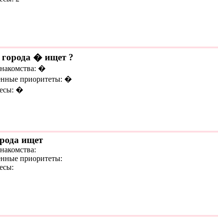
 города � ищет ?
знакомства: �
нные приоритеты: �
есы: �
орода ищет
знакомства:
нные приоритеты:
есы: