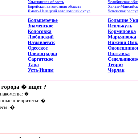
Ульяновская область
Челябинская обл
Еврейская автономная область
Ханты-Мансийски
Ямало-Ненецкий автономный округ
Чеченская респу
Большеречье
Большие Ук
Знаменское
Исилькуль
Колосовка
Кормиловка
Любинский
Марьяновка
Называевск
Нижняя Омк
Одесское
Оконешнико
Павлоградка
Полтавка
Саргатское
Седельников
Тара
Тевриз
Усть-Ишим
Черлак
 города � ищет ?
знакомства: �
нные приоритеты: �
есы: �