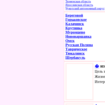
Тюменская область
Ярославская область
Чукотский автономный округ
Береговой
Горьковское
Калачинск
Крутинка
Муромцево
Нововаршавка
Омск
Русская Поляна
Таврическое
Тюкалинск
Шербакуль
�
из
Цель 
Жизне
Интер