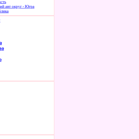
асть
й авт округ - Югра
блика
и
а
во
о