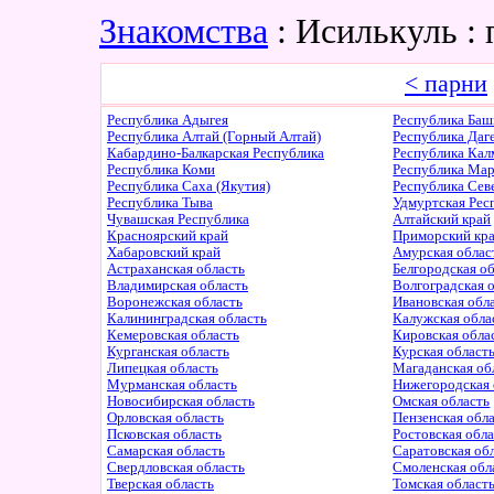
Знакомства
: Исилькуль :
< парни
Республика Адыгея
Республика Баш
Республика Алтай (Горный Алтай)
Республика Даг
Кабардино-Балкарская Республика
Республика Ка
Республика Коми
Республика Ма
Республика Саха (Якутия)
Республика Сев
Республика Тыва
Удмуртская Рес
Чувашская Республика
Алтайский край
Красноярский край
Приморский кр
Хабаровский край
Амурская облас
Астраханская область
Белгородская о
Владимирская область
Волгоградская 
Воронежская область
Ивановская обл
Калининградская область
Калужская обла
Кемеровская область
Кировская обла
Курганская область
Курская област
Липецкая область
Магаданская об
Мурманская область
Нижегородская 
Новосибирская область
Омская область
Орловская область
Пензенская обл
Псковская область
Ростовская обл
Самарская область
Саратовская об
Свердловская область
Смоленская обл
Тверская область
Томская област