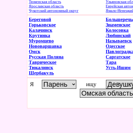
Тюменская область
Ульяновская об
Ярославская область
Еврейская авто
Чукотский автономный округ
Ямало-Ненецки
Береговой
Большеречь
Горьковское
Знаменское
Калачинск
Колосовка
Крутинка
Любинский
Муромцево
Называевск
Нововаршавка
Одесское
Омск
Павлоградк
Русская Поляна
Саргатское
Таврическое
Тара
Тюкалинск
Усть-Ишим
Шербакуль
Я
ищу