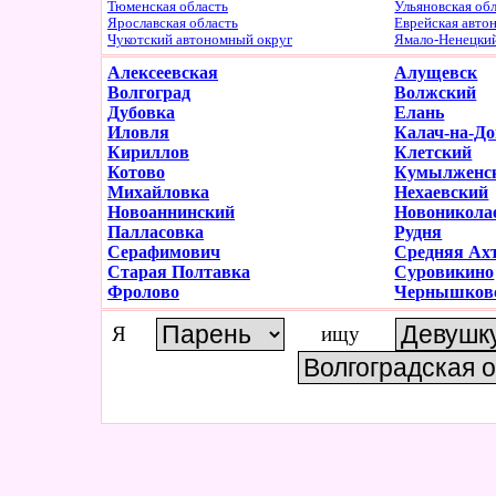
Тюменская область
Ульяновская об
Ярославская область
Еврейская авто
Чукотский автономный округ
Ямало-Ненецки
Алексеевская
Алущевск
Волгоград
Волжский
Дубовка
Елань
Иловля
Калач-на-До
Кириллов
Клетский
Котово
Кумылженс
Михайловка
Нехаевский
Новоаннинский
Новоникола
Палласовка
Рудня
Серафимович
Средняя Ах
Старая Полтавка
Суровикино
Фролово
Чернышков
Я
ищу