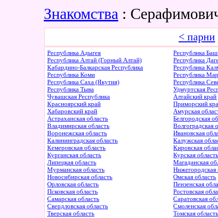
Знакомства
: Серафимович
< парни
Республика Адыгея
Республика Баш
Республика Алтай (Горный Алтай)
Республика Даг
Кабардино-Балкарская Республика
Республика Ка
Республика Коми
Республика Ма
Республика Саха (Якутия)
Республика Сев
Республика Тыва
Удмуртская Рес
Чувашская Республика
Алтайский край
Красноярский край
Приморский кр
Хабаровский край
Амурская облас
Астраханская область
Белгородская о
Владимирская область
Волгоградская 
Воронежская область
Ивановская обл
Калининградская область
Калужская обла
Кемеровская область
Кировская обла
Курганская область
Курская област
Липецкая область
Магаданская об
Мурманская область
Нижегородская 
Новосибирская область
Омская область
Орловская область
Пензенская обл
Псковская область
Ростовская обл
Самарская область
Саратовская об
Свердловская область
Смоленская обл
Тверская область
Томская област