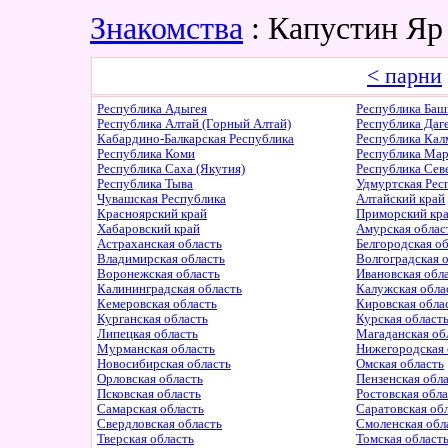
Знакомства
: Капустин Яр
< парни
Республика Адыгея
Республика Баш
Республика Алтай (Горный Алтай)
Республика Даг
Кабардино-Балкарская Республика
Республика Ка
Республика Коми
Республика Ма
Республика Саха (Якутия)
Республика Сев
Республика Тыва
Удмуртская Рес
Чувашская Республика
Алтайский край
Красноярский край
Приморский кр
Хабаровский край
Амурская облас
Астраханская область
Белгородская о
Владимирская область
Волгоградская 
Воронежская область
Ивановская обл
Калининградская область
Калужская обла
Кемеровская область
Кировская обла
Курганская область
Курская област
Липецкая область
Магаданская об
Мурманская область
Нижегородская 
Новосибирская область
Омская область
Орловская область
Пензенская обл
Псковская область
Ростовская обл
Самарская область
Саратовская об
Свердловская область
Смоленская обл
Тверская область
Томская област