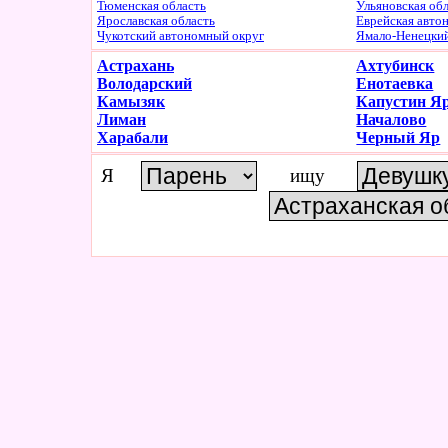
Тюменская область
Ульяновская об
Ярославская область
Еврейская авто
Чукотский автономный округ
Ямало-Ненецки
Астрахань
Ахтубинск
Володарский
Енотаевка
Камызяк
Капустин Я
Лиман
Началово
Харабали
Черный Яр
Я
ищу