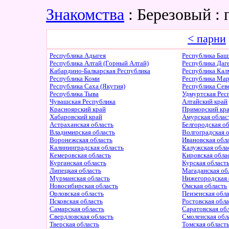
Знакомства
: Березовый :
< парни
Республика Адыгея
Республика Баш
Республика Алтай (Горный Алтай)
Республика Даг
Кабардино-Балкарская Республика
Республика Ка
Республика Коми
Республика Ма
Республика Саха (Якутия)
Республика Сев
Республика Тыва
Удмуртская Рес
Чувашская Республика
Алтайский край
Красноярский край
Приморский кр
Хабаровский край
Амурская облас
Астраханская область
Белгородская о
Владимирская область
Волгоградская 
Воронежская область
Ивановская обл
Калининградская область
Калужская обла
Кемеровская область
Кировская обла
Курганская область
Курская област
Липецкая область
Магаданская об
Мурманская область
Нижегородская 
Новосибирская область
Омская область
Орловская область
Пензенская обл
Псковская область
Ростовская обл
Самарская область
Саратовская об
Свердловская область
Смоленская обл
Тверская область
Томская област