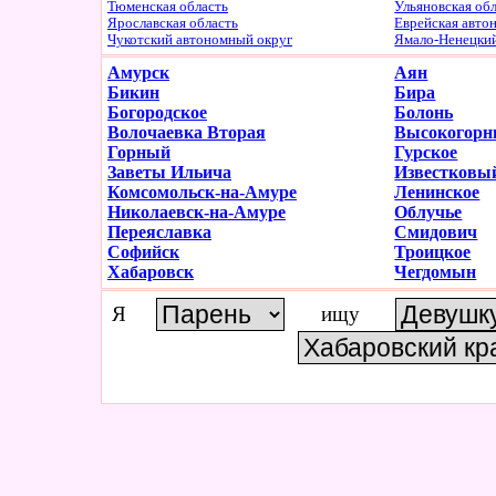
Тюменская область
Ульяновская об
Ярославская область
Еврейская авто
Чукотский автономный округ
Ямало-Ненецки
Амурск
Аян
Бикин
Бира
Богородское
Болонь
Волочаевка Вторая
Высокогор
Горный
Гурское
Заветы Ильича
Известковы
Комсомольск-на-Амуре
Ленинское
Николаевск-на-Амуре
Облучье
Переяславка
Смидович
Софийск
Троицкое
Хабаровск
Чегдомын
Я
ищу