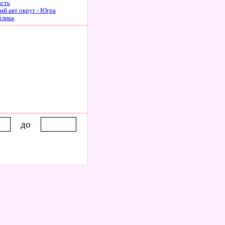
асть
й авт округ - Югра
блика
до