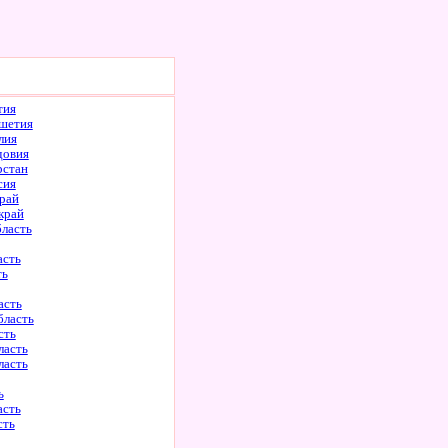
тия
шетия
лия
довия
рстан
сия
рай
край
бласть
асть
ть
асть
бласть
сть
ласть
ласть
ь
асть
сть