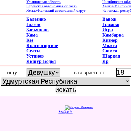
Ульяновская область
Челябинская обл
Еврейская автономная область
Ханты-Мансийски
Ямало-Ненецкий автономный округ
Чеченская респу
Балезино
Вавож
Глазов
Грахово
Завьялово
Игра
Кама
Камбарка
Кез
Кизнер
Красногорское
Можга
Селты
Сюмси
Устинов
Шаркан
Якшур-Бодья
Яр
ищу
в возрасте от
ZnaQ.info