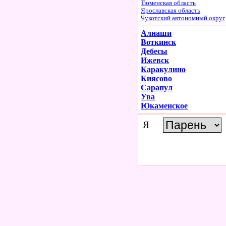
Тюменская область
Ярославская область
Чукотский автономный округ
Алнаши
Воткинск
Дебесы
Ижевск
Каракулино
Киясово
Сарапул
Ува
Юкаменское
Я