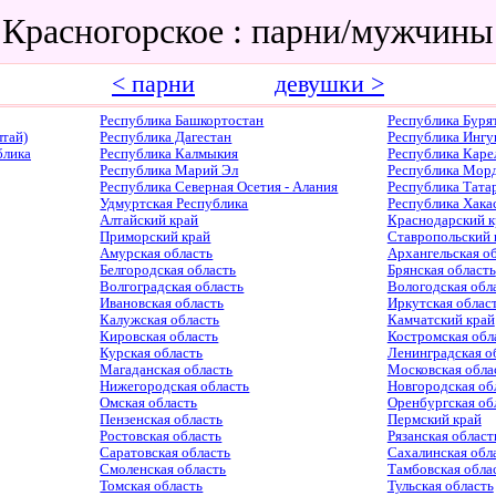
 Красногорское : парни/мужчины
< парни
девушки >
Республика Башкортостан
Республика Буря
тай)
Республика Дагестан
Республика Ингу
блика
Республика Калмыкия
Республика Каре
Республика Марий Эл
Республика Мор
Республика Северная Осетия - Алания
Республика Тата
Удмуртская Республика
Республика Хака
Алтайский край
Краснодарский к
Приморский край
Ставропольский 
Амурская область
Архангельская о
Белгородская область
Брянская область
Волгоградская область
Вологодская обл
Ивановская область
Иркутская облас
Калужская область
Камчатский край
Кировская область
Костромская обл
Курская область
Ленинградская о
Магаданская область
Московская обла
Нижегородская область
Новгородская об
Омская область
Оренбургская об
Пензенская область
Пермский край
Ростовская область
Рязанская област
Саратовская область
Сахалинская обл
Смоленская область
Тамбовская обла
Томская область
Тульская область